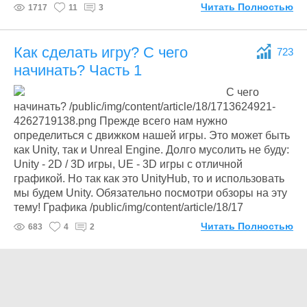
Читать Полностью
1717
11
3
Как сделать игру? С чего
723
начинать? Часть 1
С чего
начинать? /public/img/content/article/18/1713624921-
4262719138.png Прежде всего нам нужно
определиться с движком нашей игры. Это может быть
как Unity, так и Unreal Engine. Долго мусолить не буду:
Unity - 2D / 3D игры, UE - 3D игры с отличной
графикой. Но так как это UnityHub, то и использовать
мы будем Unity. Обязательно посмотри обзоры на эту
тему! Графика /public/img/content/article/18/17
Читать Полностью
683
4
2